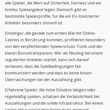
alle Spieler, die Wert auf Sicherheit, Fairness und ein
breites Spielangebot legen. Dennoch gibt es
bestimmte Spielerprofile, für die ein EU-lizenzierter
Anbieter besonders sinnvoll ist.
Einsteiger, die gerade zum ersten Mal mit Online-
Casinos in Berührung kommen, profitieren besonders
von den verpflichtenden Spielerschutz-Tools und der
klaren Bonustransparenz. Wer als Neuling bei einem
regulierten Anbieter startet, kann sich darauf
verlassen, dass die Spielbedingungen fair
kommuniziert werden und dass es keine bösen
Überraschungen bei der Auszahlung gibt.
Erfahrene Spieler, die hohe Einsätze tätigen oder
regelmäßig spielen, schätzen die Verlässlichkeit bei
Auszahlungen und die solide Infrastruktur. Bei einem
casino mit europäischer lizenz muss niemand