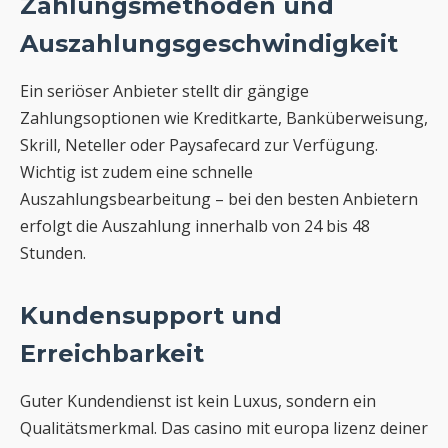
Zahlungsmethoden und
Auszahlungsgeschwindigkeit
Ein seriöser Anbieter stellt dir gängige
Zahlungsoptionen wie Kreditkarte, Banküberweisung,
Skrill, Neteller oder Paysafecard zur Verfügung.
Wichtig ist zudem eine schnelle
Auszahlungsbearbeitung – bei den besten Anbietern
erfolgt die Auszahlung innerhalb von 24 bis 48
Stunden.
Kundensupport und
Erreichbarkeit
Guter Kundendienst ist kein Luxus, sondern ein
Qualitätsmerkmal. Das casino mit europa lizenz deiner