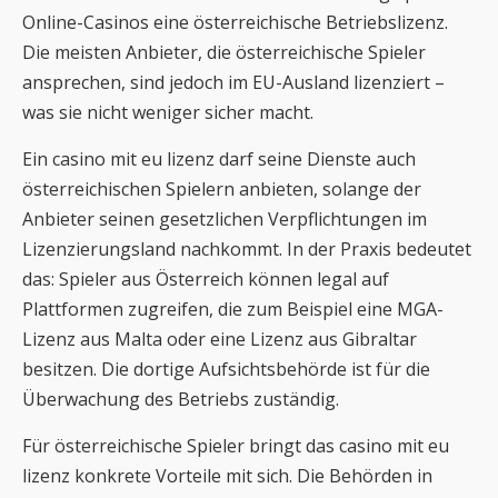
Online-Casinos eine österreichische Betriebslizenz.
Die meisten Anbieter, die österreichische Spieler
ansprechen, sind jedoch im EU-Ausland lizenziert –
was sie nicht weniger sicher macht.
Ein casino mit eu lizenz darf seine Dienste auch
österreichischen Spielern anbieten, solange der
Anbieter seinen gesetzlichen Verpflichtungen im
Lizenzierungsland nachkommt. In der Praxis bedeutet
das: Spieler aus Österreich können legal auf
Plattformen zugreifen, die zum Beispiel eine MGA-
Lizenz aus Malta oder eine Lizenz aus Gibraltar
besitzen. Die dortige Aufsichtsbehörde ist für die
Überwachung des Betriebs zuständig.
Für österreichische Spieler bringt das casino mit eu
lizenz konkrete Vorteile mit sich. Die Behörden in