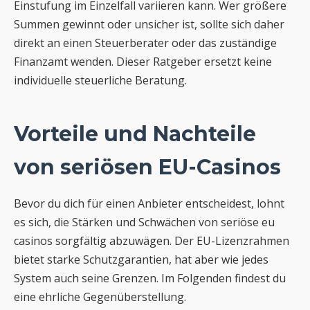
Einstufung im Einzelfall variieren kann. Wer größere
Summen gewinnt oder unsicher ist, sollte sich daher
direkt an einen Steuerberater oder das zuständige
Finanzamt wenden. Dieser Ratgeber ersetzt keine
individuelle steuerliche Beratung.
Vorteile und Nachteile
von seriösen EU-Casinos
Bevor du dich für einen Anbieter entscheidest, lohnt
es sich, die Stärken und Schwächen von seriöse eu
casinos sorgfältig abzuwägen. Der EU-Lizenzrahmen
bietet starke Schutzgarantien, hat aber wie jedes
System auch seine Grenzen. Im Folgenden findest du
eine ehrliche Gegenüberstellung.