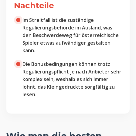
Nachteile
Im Streitfall ist die zuständige
Regulierungsbehörde im Ausland, was
den Beschwerdeweg für österreichische
Spieler etwas aufwändiger gestalten
kann.
Die Bonusbedingungen können trotz
Regulierungspflicht je nach Anbieter sehr
komplex sein, weshalb es sich immer
lohnt, das Kleingedruckte sorgfältig zu
lesen.