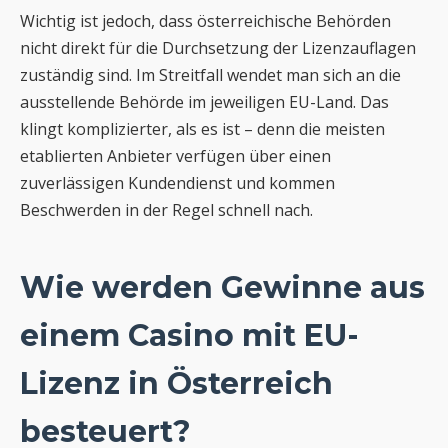
Wichtig ist jedoch, dass österreichische Behörden
nicht direkt für die Durchsetzung der Lizenzauflagen
zuständig sind. Im Streitfall wendet man sich an die
ausstellende Behörde im jeweiligen EU-Land. Das
klingt komplizierter, als es ist – denn die meisten
etablierten Anbieter verfügen über einen
zuverlässigen Kundendienst und kommen
Beschwerden in der Regel schnell nach.
Wie werden Gewinne aus
einem Casino mit EU-
Lizenz in Österreich
besteuert?