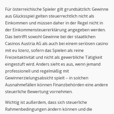
Für österreichische Spieler gilt grundsätzlich: Gewinne
aus Glücksspiel gelten steuerrechtlich nicht als
Einkommen und müssen daher in der Regel nicht in
der Einkommensteuererklärung angegeben werden.
Das betrifft sowohl Gewinne bei der staatlichen
Casinos Austria AG als auch bei einem seriösen casino
mit eu lizenz, sofern das Spielen als reine
Freizeitaktivität und nicht als gewerbliche Tätigkeit
eingestuft wird. Anders sieht es aus, wenn jemand
professionell und regelmäßig mit
Gewinnerzielungsabsicht spielt – in solchen
Ausnahmefällen können Finanzbehörden eine andere
steuerliche Bewertung vornehmen.
Wichtig ist außerdem, dass sich steuerliche
Rahmenbedingungen ändern können und die