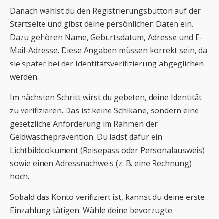
Danach wählst du den Registrierungsbutton auf der
Startseite und gibst deine persönlichen Daten ein.
Dazu gehören Name, Geburtsdatum, Adresse und E-
Mail-Adresse. Diese Angaben müssen korrekt sein, da
sie später bei der Identitätsverifizierung abgeglichen
werden.
Im nächsten Schritt wirst du gebeten, deine Identität
zu verifizieren. Das ist keine Schikane, sondern eine
gesetzliche Anforderung im Rahmen der
Geldwäscheprävention. Du lädst dafür ein
Lichtbilddokument (Reisepass oder Personalausweis)
sowie einen Adressnachweis (z. B. eine Rechnung)
hoch.
Sobald das Konto verifiziert ist, kannst du deine erste
Einzahlung tätigen. Wähle deine bevorzugte