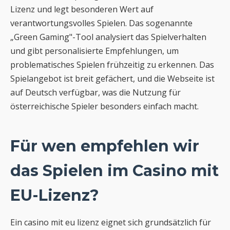
Lizenz und legt besonderen Wert auf
verantwortungsvolles Spielen. Das sogenannte
„Green Gaming"-Tool analysiert das Spielverhalten
und gibt personalisierte Empfehlungen, um
problematisches Spielen frühzeitig zu erkennen. Das
Spielangebot ist breit gefächert, und die Webseite ist
auf Deutsch verfügbar, was die Nutzung für
österreichische Spieler besonders einfach macht.
Für wen empfehlen wir
das Spielen im Casino mit
EU-Lizenz?
Ein casino mit eu lizenz eignet sich grundsätzlich für