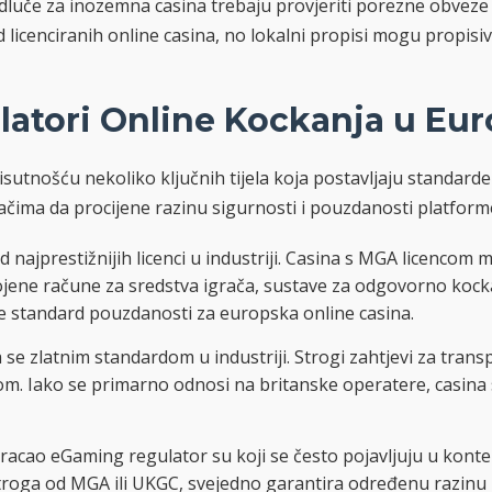
e odluče za inozemna casina trebaju provjeriti porezne obvez
d licenciranih online casina, no lokalni propisi mogu propisiv
ulatori Online Kockanja u Eur
sutnošću nekoliko ključnih tijela koja postavljaju standarde z
ačima da procijene razinu sigurnosti i pouzdanosti platform
najprestižnijih licenci u industriji. Casina s MGA licencom m
vojene račune za sredstva igrača, sustave za odgovorno kock
e standard pouzdanosti za europska online casina.
zlatnim standardom u industriji. Strogi zahtjevi za transpa
om. Iako se primarno odnosi na britanske operatere, casina
uracao eGaming regulator su koji se često pojavljuju u kont
stroga od MGA ili UKGC, svejedno garantira određenu razinu