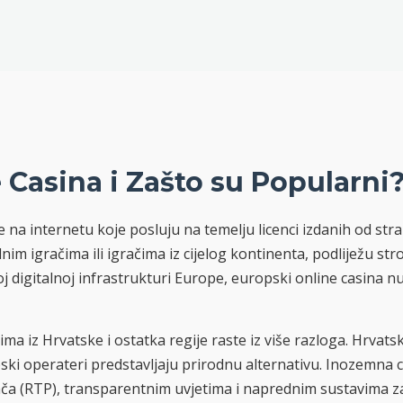
 Casina i Zašto su Popularni
na internetu koje posluju na temelju licenci izdanih od stra
lnim igračima ili igračima iz cijelog kontinenta, podliježu st
oj digitalnoj infrastrukturi Europe, europski online casina 
 iz Hrvatske i ostatka regije raste iz više razloga. Hrvatskim
ki operateri predstavljaju prirodnu alternativu. Inozemna 
ča (RTP), transparentnim uvjetima i naprednim sustavima za