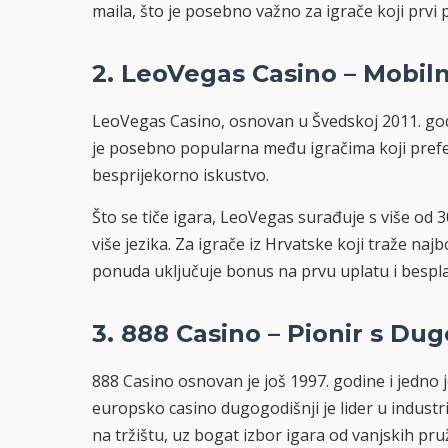
maila, što je posebno važno za igrače koji prvi 
2. LeoVegas Casino – Mobil
LeoVegas Casino, osnovan u Švedskoj 2011. godi
je posebno popularna među igračima koji prefer
besprijekorno iskustvo.
Što se tiče igara, LeoVegas surađuje s više od 3
više jezika. Za igrače iz Hrvatske koji traže n
ponuda uključuje bonus na prvu uplatu i bespla
3. 888 Casino – Pionir s Du
888 Casino osnovan je još 1997. godine i jedno j
europsko casino dugogodišnji je lider u industri
na tržištu, uz bogat izbor igara od vanjskih pruž