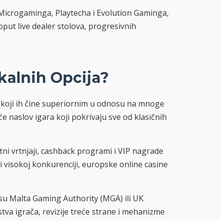
Microgaminga, Playtecha i Evolution Gaminga,
oput live dealer stolova, progresivnih
kalnih Opcija?
ora koji ih čine superiornim u odnosu na mnoge
e naslov igara koji pokrivaju sve od klasičnih
ni vrtnjaji, cashback programi i VIP nagrade
visokoj konkurenciji, europske online casine
o su Malta Gaming Authority (MGA) ili UK
va igrača, revizije treće strane i mehanizme