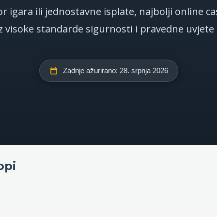
r igara ili jednostavne isplate, najbolji online c
z visoke standarde sigurnosti i pravedne uvjete 
Zadnje ažurirano: 28. srpnja 2026
opi