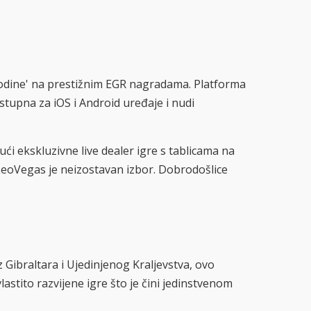
godine' na prestižnim EGR nagradama. Platforma
tupna za iOS i Android uređaje i nudi
ći ekskluzivne live dealer igre s tablicama na
, LeoVegas je neizostavan izbor. Dobrodošlice
 Gibraltara i Ujedinjenog Kraljevstva, ovo
astito razvijene igre što je čini jedinstvenom