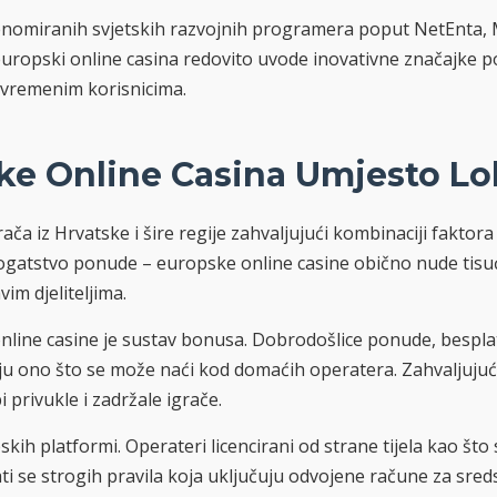
renomiranih svjetskih razvojnih programera poput NetEnta, 
 europski online casina redovito uvode inovativne značajke p
suvremenim korisnicima.
ke Online Casina Umjesto Lo
grača iz Hrvatske i šire regije zahvaljujući kombinaciji fakt
 bogatstvo ponude – europske online casine obično nude tisuć
vim djeliteljima.
nline casine je sustav bonusa. Dobrodošlice ponude, besplat
 ono što se može naći kod domaćih operatera. Zahvaljujući 
privukle i zadržale igrače.
kih platformi. Operateri licencirani od strane tijela kao št
se strogih pravila koja uključuju odvojene račune za sredst