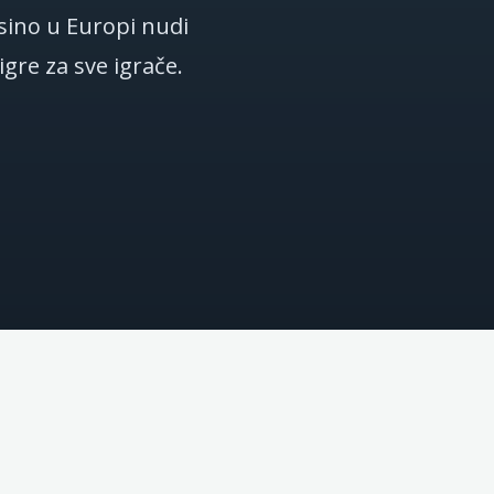
asino u Europi nudi
igre za sve igrače.